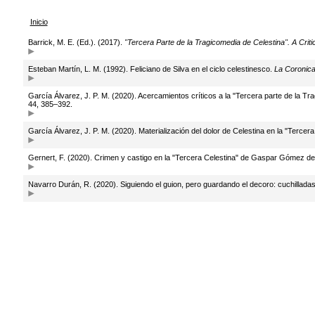
Inicio
Barrick, M. E. (Ed.). (2017).
"Tercera Parte de la Tragicomedia de Celestina". A Critic
Esteban Martín, L. M. (1992). Feliciano de Silva en el ciclo celestinesco.
La Coronic
García Álvarez, J. P. M. (2020). Acercamientos críticos a la "Tercera parte de la 
44, 385–392.
García Álvarez, J. P. M. (2020). Materialización del dolor de Celestina en la "Tercer
Gernert, F. (2020). Crimen y castigo en la "Tercera Celestina" de Gaspar Gómez de
Navarro Durán, R. (2020). Siguiendo el guion, pero guardando el decoro: cuchilladas 