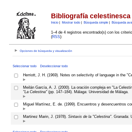
Bibliografía celestinesca
Inicio
|
Mostrar todo
|
Búsqueda simple
|
Búsqueda av
1–4 de 4 registros encontrado(s) con los criter
(
RSS
):
Opciones de búsqueda y visualización
Seleccionar todo
Deseleccionar todo
Herriott, J. H. (1969). Notes on selectivity of language in the "C
Meilán García, A. J. (2000). La oración compleja en "La Celesti
"La Celestina"
(pp. 147–184). Málaga: Universidad de Málaga.
Miguel Martínez, E. de. (1999). Encuentros y desencuentros co
Martinez Marin, J. (1978).
Sintaxis de la "Celestina"
. Granada: 
Seleccionar todo
Deseleccionar todo