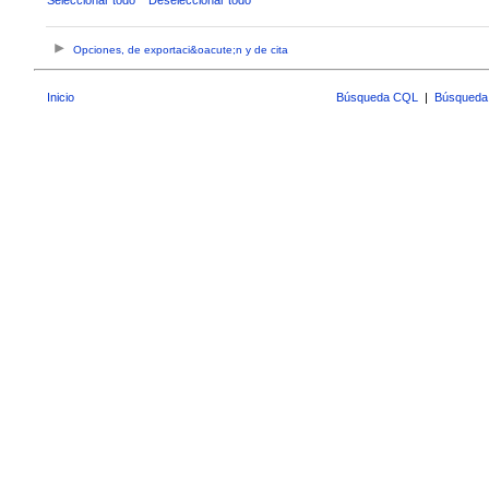
Opciones, de exportaci&oacute;n y de cita
Inicio
Búsqueda CQL
|
Búsqueda