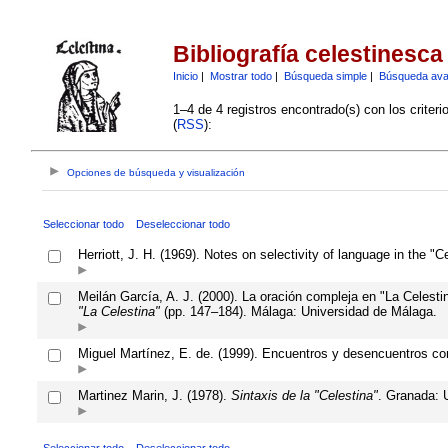
Bibliografía celestinesca
Inicio
|
Mostrar todo
|
Búsqueda simple
|
Búsqueda av
1–4 de 4 registros encontrado(s) con los criter
(
RSS
):
Opciones de búsqueda y visualización
Seleccionar todo
Deseleccionar todo
Herriott, J. H. (1969). Notes on selectivity of language in the "C
Meilán García, A. J. (2000). La oración compleja en "La Celesti
"La Celestina"
(pp. 147–184). Málaga: Universidad de Málaga.
Miguel Martínez, E. de. (1999). Encuentros y desencuentros co
Martinez Marin, J. (1978).
Sintaxis de la "Celestina"
. Granada: 
Seleccionar todo
Deseleccionar todo