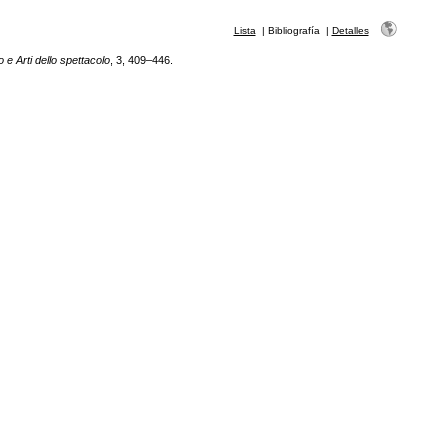
Lista
|
Bibliografía
|
Detalles
 e Arti dello spettacolo
, 3, 409–446.