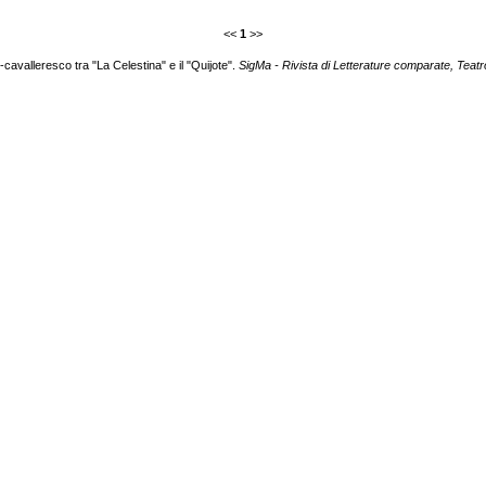
<<
1
>>
cavalleresco tra "La Celestina" e il "Quijote".
SigMa - Rivista di Letterature comparate, Teatro