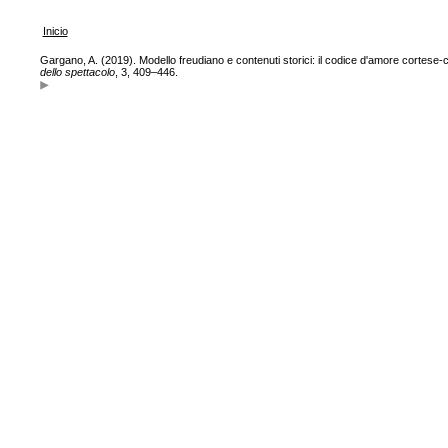
Inicio
Gargano, A. (2019). Modello freudiano e contenuti storici: il codice d'amore cortese-ca
dello spettacolo
, 3, 409–446.