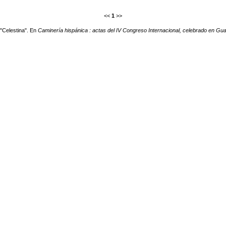
<<
1
>>
 "Celestina". En
Caminería hispánica : actas del IV Congreso Internacional, celebrado en Gua