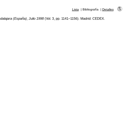
Lista
|
Bibliografía
|
Detalles
dalajara (España), Julio 1998
(Vol. 3, pp. 1141–1156). Madrid: CEDEX.