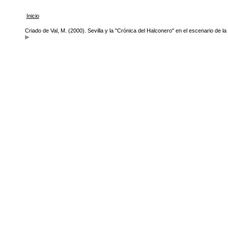
Inicio
Criado de Val, M. (2000). Sevilla y la "Crónica del Halconero" en el escenario de la