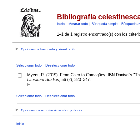
Bibliografía celestinesc
Inicio
|
Mostrar todo
|
Búsqueda simple
|
Búsqueda a
1–1 de 1 registro encontrado(s) con los criter
Opciones de búsqueda y visualización
Seleccionar todo
Deseleccionar todo
Myers, R. (2019). From Cairo to Camagüey: IBN Daniyal's "Th
Literature Studies
, 56 (2), 320–347.
Seleccionar todo
Deseleccionar todo
Opciones, de exportaci&oacute;n y de cita
Inicio