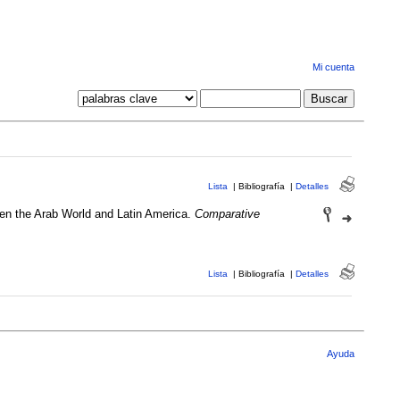
Mi cuenta
Lista
|
Bibliografía
|
Detalles
een the Arab World and Latin America.
Comparative
Lista
|
Bibliografía
|
Detalles
Ayuda