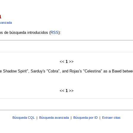
a
vanzada
ios de búsqueda introducidos (
RSS
):
<<
1
>>
e Shadow Spirit", Sarduy's "Cobra", and Rojas's "Celestina" as a Bawd betw
<<
1
>>
Búsqueda CQL
|
Búsqueda avanzada
|
Búsqueda por ID
|
Extraer citas