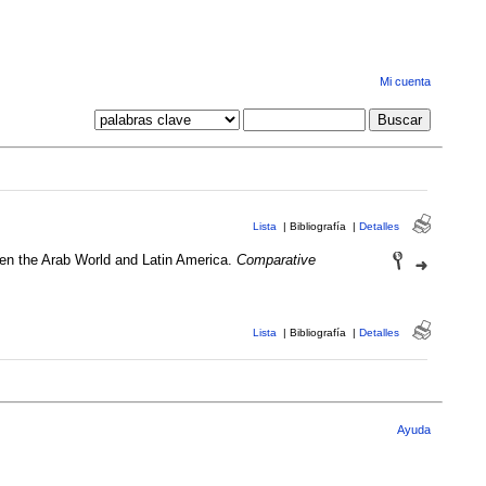
Mi cuenta
Lista
|
Bibliografía
|
Detalles
een the Arab World and Latin America.
Comparative
Lista
|
Bibliografía
|
Detalles
Ayuda