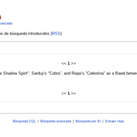
a
vanzada
ios de búsqueda introducidos (
RSS
):
<<
1
>>
e Shadow Spirit", Sarduy's "Cobra", and Rojas's "Celestina" as a Bawd betw
<<
1
>>
Búsqueda CQL
|
Búsqueda avanzada
|
Búsqueda por ID
|
Extraer citas