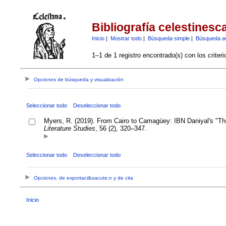
Bibliografía celestinesc
Inicio
|
Mostrar todo
|
Búsqueda simple
|
Búsqueda a
1–1 de 1 registro encontrado(s) con los criter
Opciones de búsqueda y visualización
Seleccionar todo
Deseleccionar todo
Myers, R. (2019). From Cairo to Camagüey: IBN Daniyal's "Th
Literature Studies
, 56 (2), 320–347.
Seleccionar todo
Deseleccionar todo
Opciones, de exportaci&oacute;n y de cita
Inicio