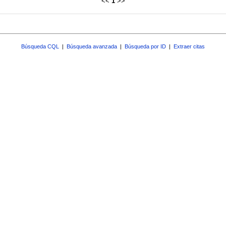
<<
1
>>
Búsqueda CQL
|
Búsqueda avanzada
|
Búsqueda por ID
|
Extraer citas