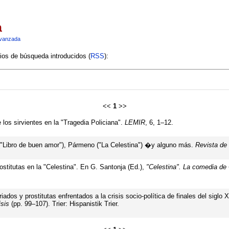
a
vanzada
rios de búsqueda introducidos (
RSS
):
<<
1
>>
 los sirvientes en la "Tragedia Policiana".
LEMIR
, 6, 1–12.
("Libro de buen amor"), Pármeno ("La Celestina") �y alguno más.
Revista de 
ostitutas en la "Celestina". En G. Santonja (Ed.),
"Celestina". La comedia de
iados y prostitutas enfrentados a la crisis socio-política de finales del sigl
sis
(pp. 99–107). Trier: Hispanistik Trier.