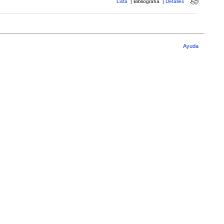
Lista
|
Bibliografía
|
Detalles
Ayuda