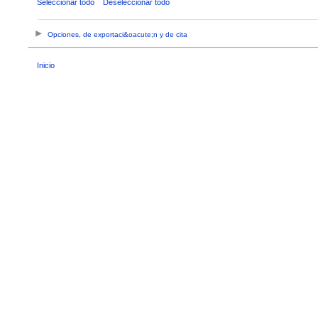
Seleccionar todo
Deseleccionar todo
Opciones, de exportaci&oacute;n y de cita
Inicio