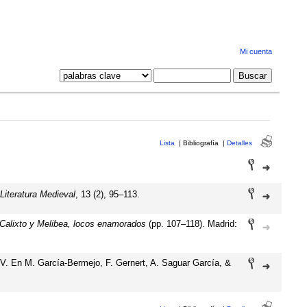
Mi cuenta
Lista
|
Bibliografía
|
Detalles
Literatura Medieval
, 13 (2), 95–113.
 Calixto y Melibea, locos enamorados
(pp. 107–118). Madrid:
o XV. En M. García-Bermejo, F. Gernert, A. Saguar García, &