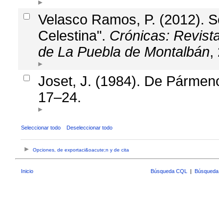
Velasco Ramos, P. (2012). 
Celestina".
Crónicas: Revista
de La Puebla de Montalbán
,
Joset, J. (1984). De Pármeno
17–24.
Seleccionar todo
Deseleccionar todo
Opciones, de exportaci&oacute;n y de cita
Inicio
Búsqueda CQL
|
Búsqueda