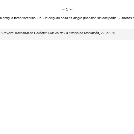
<<
1
>>
a antigua farsa florentina. En
"De ninguna cosa es alegre posesión sin compañia". Estudios
: Revista Trimestral de Carácter Cultural de La Puebla de Montalbán
, 22, 27–30.