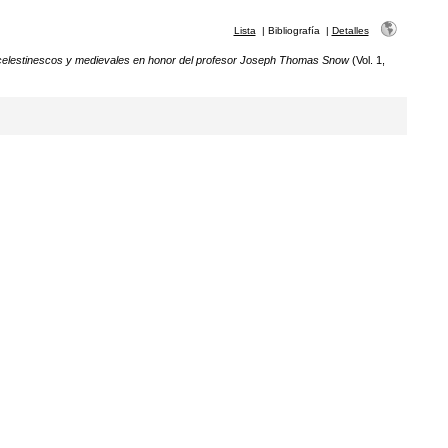
Lista
|
Bibliografía
|
Detalles
 celestinescos y medievales en honor del profesor Joseph Thomas Snow
(Vol. 1,