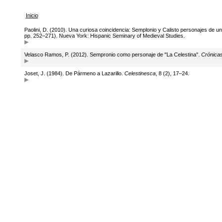
Inicio
Paolini, D. (2010). Una curiosa coincidencia: Semplonio y Calisto personajes de un
pp. 252–271). Nueva York: Hispanic Seminary of Medieval Studies.
Velasco Ramos, P. (2012). Sempronio como personaje de "La Celestina".
Crónicas
Joset, J. (1984). De Pármeno a Lazarillo.
Celestinesca
, 8 (2), 17–24.