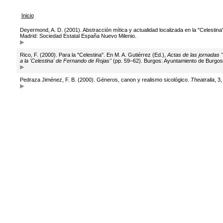
Inicio
Deyermond, A. D. (2001). Abstracción mítica y actualidad localizada en la "Celestina
Madrid: Sociedad Estatal España Nuevo Milenio.
Rico, F. (2000). Para la "Celestina". En M. A. Gutiérrez (Ed.),
Actas de las jornadas 
a la 'Celestina' de Fernando de Rojas"
(pp. 59–62). Burgos: Ayuntamiento de Burgos
Pedraza Jiménez, F. B. (2000). Géneros, canon y realismo sicológico.
Theatralia
, 3