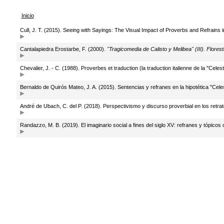
Inicio
Cull, J. T. (2015). Seeing with Sayings: The Visual Impact of Proverbs and Refrains i
Cantalapiedra Erostarbe, F. (2000).
"Tragicomedia de Calisto y Melibea" (III). Flores
Chevalier, J. - C. (1988). Proverbes et traduction (la traduction italienne de la "Ce
Bernaldo de Quirós Mateo, J. A. (2015). Sentencias y refranes en la hipotética "Celes
André de Ubach, C. del P. (2018). Perspectivismo y discurso proverbial en los retra
Randazzo, M. B. (2019). El imaginario social a fines del siglo XV: refranes y tópicos