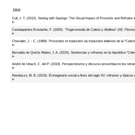
Inicio
Cull, J. T. (2015). Seeing with Sayings: The Visual Impact of Proverbs and Refrains i
Cantalapiedra Erostarbe, F. (2000).
"Tragicomedia de Calisto y Melibea" (III). Flores
Chevalier, J. - C. (1988). Proverbes et traduction (la traduction italienne de la "Ce
Bernaldo de Quirós Mateo, J. A. (2015). Sentencias y refranes en la hipotética "Celes
André de Ubach, C. del P. (2018). Perspectivismo y discurso proverbial en los retra
Randazzo, M. B. (2019). El imaginario social a fines del siglo XV: refranes y tópicos