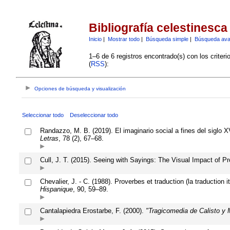
Bibliografía celestinesca
Inicio
|
Mostrar todo
|
Búsqueda simple
|
Búsqueda av
1–6 de 6 registros encontrado(s) con los criter
(
RSS
):
Opciones de búsqueda y visualización
Seleccionar todo
Deseleccionar todo
Randazzo, M. B. (2019). El imaginario social a fines del siglo X
Letras
, 78 (2), 67–68.
Cull, J. T. (2015). Seeing with Sayings: The Visual Impact of P
Chevalier, J. - C. (1988). Proverbes et traduction (la traductio
Hispanique
, 90, 59–89.
Cantalapiedra Erostarbe, F. (2000).
"Tragicomedia de Calisto y M