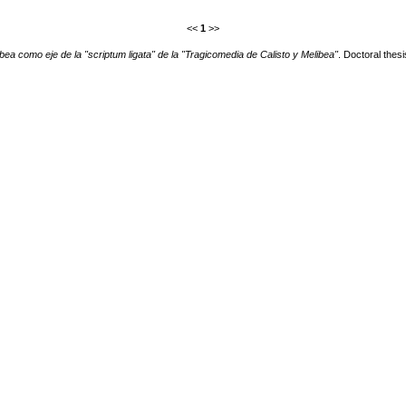
<<
1
>>
bea como eje de la "scriptum ligata" de la "Tragicomedia de Calisto y Melibea"
. Doctoral thesi