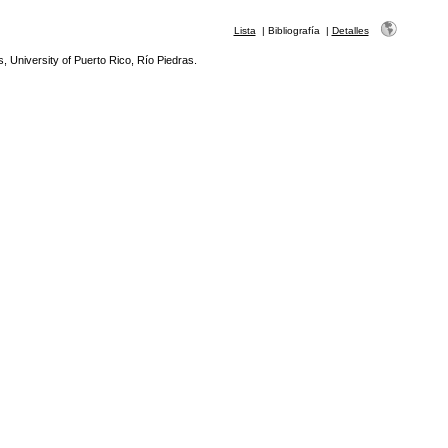
Lista
|
Bibliografía
|
Detalles
s, University of Puerto Rico, Río Piedras.