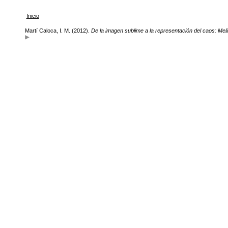
Inicio
Martí Caloca, I. M. (2012).
De la imagen sublime a la representación del caos: Meli