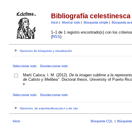
Bibliografía celestinesca
Inicio
|
Mostrar todo
|
Búsqueda simple
|
Búsqueda av
1–1 de 1 registro encontrado(s) con los criteri
(
RSS
):
Opciones de búsqueda y visualización
Seleccionar todo
Deseleccionar todo
Martí Caloca, I. M. (2012).
De la imagen sublime a la representa
de Calisto y Melibea"
. Doctoral thesis, University of Puerto Ric
Seleccionar todo
Deseleccionar todo
Opciones, de exportaci&oacute;n y de cita
Inicio
Búsqueda CQL
|
Búsqueda