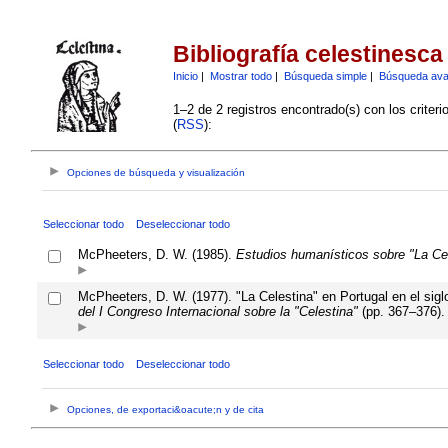
Bibliografía celestinesca
Inicio
|
Mostrar todo
|
Búsqueda simple
|
Búsqueda av
1–2 de 2 registros encontrado(s) con los criter
(
RSS
):
Opciones de búsqueda y visualización
Seleccionar todo
Deseleccionar todo
McPheeters, D. W. (1985).
Estudios humanísticos sobre "La Cel
McPheeters, D. W. (1977). "La Celestina" en Portugal en el sigl
del I Congreso Internacional sobre la "Celestina"
(pp. 367–376).
Seleccionar todo
Deseleccionar todo
Opciones, de exportaci&oacute;n y de cita