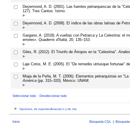
Deyermond, A. D. (2001). Las fuentes petrarquescas de la "Cel
127). Tres Cantos: Istmo.
Deyermond, A. D. (2008). El índice de las obras latinas de Pet
Gargano, A. (2018). A vueltas con Petrarca y La Celestina: el 
errores».
Quaderns d'Italià
, 20, 135–153.
Giles, R. (2012). El Triunfo de Átropos en la "Celestina".
Anales 
Laje Cotos, M. E. (2005). El "De remediis utriusque fortunae" 
Miaja de la Peña, M. T. (2006). Elementos petrarquistas en "La
América
(pp. 315–320). México: UNAM.
Seleccionar todo
Deseleccionar todo
Opciones, de exportaci&oacute;n y de cita
Inicio
Búsqueda CQL
|
Búsqueda