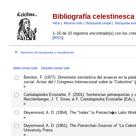
Bibliografía celestinesca
Inicio
|
Mostrar todo
|
Búsqueda simple
|
Búsqueda av
1–10 de 10 registros encontrado(s) con los crit
(
RSS
):
Opciones de búsqueda y visualización
Seleccionar todo
Deseleccionar todo
Benítez, F. (1977). Dimensión semántica del acaecer en la pala
social. Actas del I Congreso Internacional sobre la "Celestina"
(
Cantalapiedra Erostarbe, F. (2001). Sentencias petrarquistas y 
Reichenberger, J. T. Snow, & F. Cantalapiedra Erostarbe (Eds.)
Deyermond, A. D. (1954). The "Index" to Petrarch�s Latin Work
Deyermond, A. D. (1961).
The Petrarchan Sources of "La Celest
University Press.