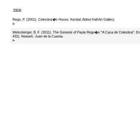
Inicio
Rego, P. (2001).
Celestina�s House
. Kendal: Abbot Hall Art Gallery.
Weissberger, B. F. (2011). The Genesis of Paula Rego�s "A Casa de Celestina". En 
432). Newark: Juan de la Cuesta.