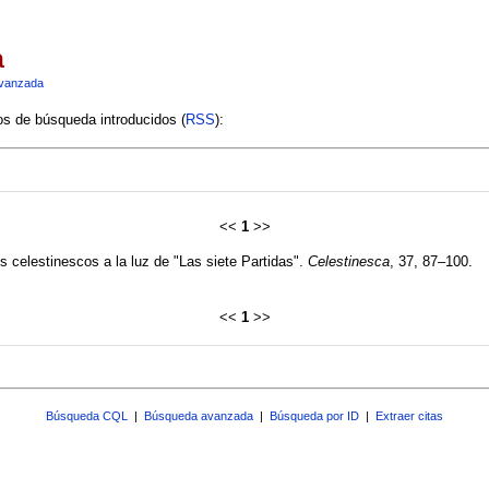
a
vanzada
ios de búsqueda introducidos (
RSS
):
<<
1
>>
es celestinescos a la luz de "Las siete Partidas".
Celestinesca
, 37, 87–100.
<<
1
>>
Búsqueda CQL
|
Búsqueda avanzada
|
Búsqueda por ID
|
Extraer citas