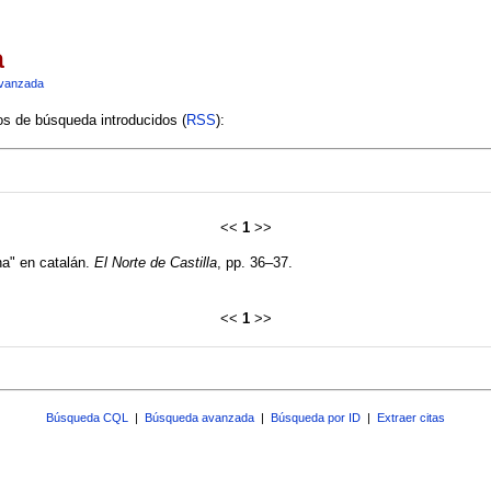
a
vanzada
ios de búsqueda introducidos (
RSS
):
<<
1
>>
na" en catalán.
El Norte de Castilla
, pp. 36–37.
<<
1
>>
Búsqueda CQL
|
Búsqueda avanzada
|
Búsqueda por ID
|
Extraer citas