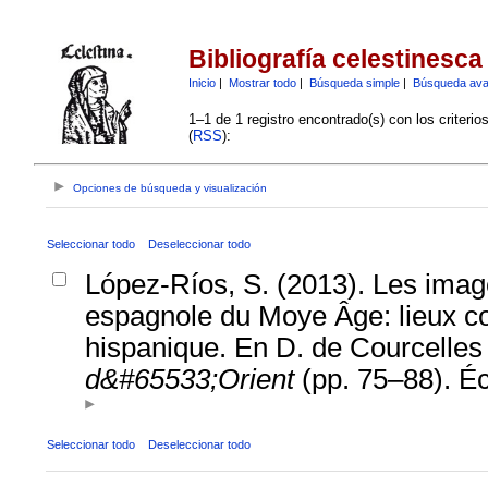
Bibliografía celestinesca
Inicio
|
Mostrar todo
|
Búsqueda simple
|
Búsqueda av
1–1 de 1 registro encontrado(s) con los criteri
(
RSS
):
Opciones de búsqueda y visualización
Seleccionar todo
Deseleccionar todo
López-Ríos, S. (2013). Les images
espagnole du Moye Âge: lieux 
hispanique. En D. de Courcelles
d&#65533;Orient
(pp. 75–88). Éc
Seleccionar todo
Deseleccionar todo