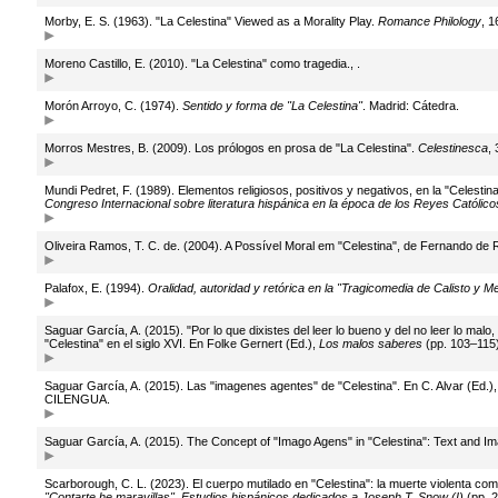
Morby, E. S. (1963). "La Celestina" Viewed as a Morality Play.
Romance Philology
, 1
Moreno Castillo, E. (2010). "La Celestina" como tragedia., .
Morón Arroyo, C. (1974).
Sentido y forma de "La Celestina"
. Madrid: Cátedra.
Morros Mestres, B. (2009). Los prólogos en prosa de "La Celestina".
Celestinesca
,
Mundi Pedret, F. (1989). Elementos religiosos, positivos y negativos, en la "Celestin
Congreso Internacional sobre literatura hispánica en la época de los Reyes Católico
Oliveira Ramos, T. C. de. (2004). A Possível Moral em "Celestina", de Fernando de 
Palafox, E. (1994).
Oralidad, autoridad y retórica en la "Tragicomedia de Calisto y 
Saguar García, A. (2015). "Por lo que dixistes del leer lo bueno y del no leer lo malo, 
"Celestina" en el siglo XVI. En Folke Gernert (Ed.),
Los malos saberes
(pp. 103–115)
Saguar García, A. (2015). Las "imagenes agentes" de "Celestina". En C. Alvar (Ed.)
CILENGUA.
Saguar García, A. (2015). The Concept of "Imago Agens" in "Celestina": Text and I
Scarborough, C. L. (2023). El cuerpo mutilado en "Celestina": la muerte violenta com
"Contarte he maravillas". Estudios hispánicos dedicados a Joseph T. Snow (I)
(pp. 2