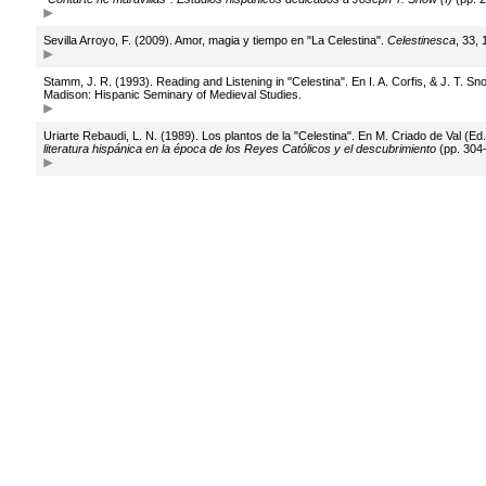
Sevilla Arroyo, F. (2009). Amor, magia y tiempo en "La Celestina".
Celestinesca
, 33,
Stamm, J. R. (1993). Reading and Listening in "Celestina". En I. A. Corfis, & J. T. Sn
Madison: Hispanic Seminary of Medieval Studies.
Uriarte Rebaudi, L. N. (1989). Los plantos de la "Celestina". En M. Criado de Val (Ed.
literatura hispánica en la época de los Reyes Católicos y el descubrimiento
(pp. 304