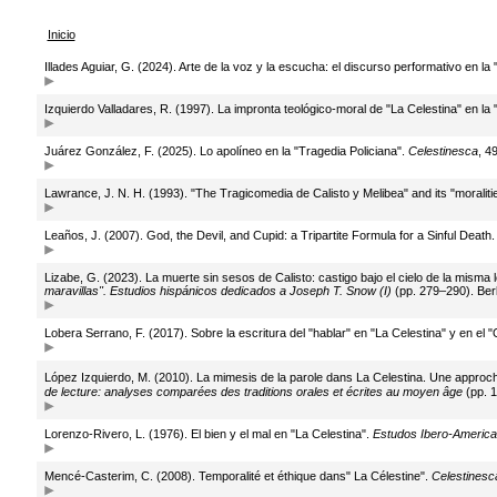
Inicio
Illades Aguiar, G. (2024). Arte de la voz y la escucha: el discurso performativo en 
Izquierdo Valladares, R. (1997). La impronta teológico-moral de "La Celestina" en l
Juárez González, F. (2025). Lo apolíneo en la "Tragedia Policiana".
Celestinesca
, 4
Lawrance, J. N. H. (1993). "The Tragicomedia de Calisto y Melibea" and its "moraliti
Leaños, J. (2007). God, the Devil, and Cupid: a Tripartite Formula for a Sinful Death
Lizabe, G. (2023). La muerte sin sesos de Calisto: castigo bajo el cielo de la misma 
maravillas". Estudios hispánicos dedicados a Joseph T. Snow (I)
(pp. 279–290). Berl
Lobera Serrano, F. (2017). Sobre la escritura del "hablar" en "La Celestina" y en el "
López Izquierdo, M. (2010). La mimesis de la parole dans La Celestina. Une approche 
de lecture: analyses comparées des traditions orales et écrites au moyen âge
(pp. 1
Lorenzo-Rivero, L. (1976). El bien y el mal en "La Celestina".
Estudos Ibero-Americ
Mencé-Casterim, C. (2008). Temporalité et éthique dans" La Célestine".
Celestinesc