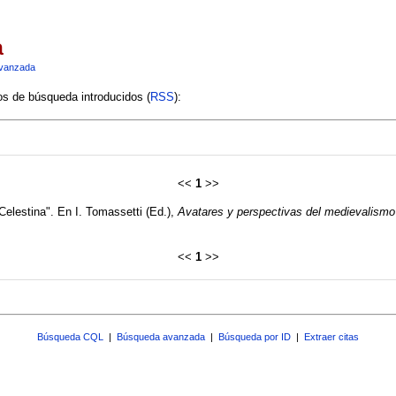
a
vanzada
ios de búsqueda introducidos (
RSS
):
<<
1
>>
Celestina". En I. Tomassetti (Ed.),
Avatares y perspectivas del medievalismo 
<<
1
>>
Búsqueda CQL
|
Búsqueda avanzada
|
Búsqueda por ID
|
Extraer citas