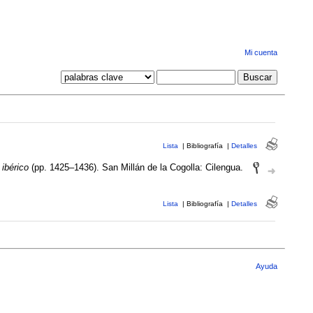
Mi cuenta
Lista
|
Bibliografía
|
Detalles
ibérico
(pp. 1425–1436). San Millán de la Cogolla: Cilengua.
Lista
|
Bibliografía
|
Detalles
Ayuda