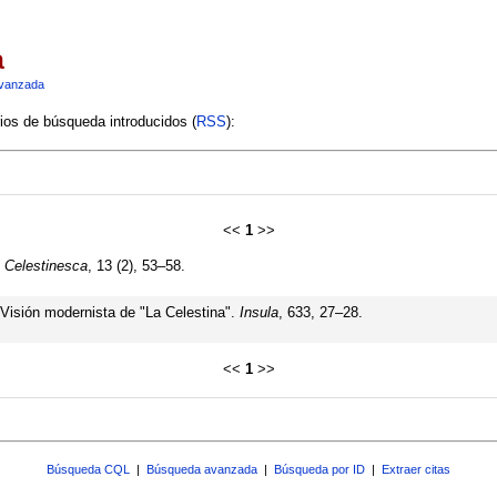
a
vanzada
rios de búsqueda introducidos (
RSS
):
<<
1
>>
.
Celestinesca
, 13 (2), 53–58.
 Visión modernista de "La Celestina".
Insula
, 633, 27–28.
<<
1
>>
Búsqueda CQL
|
Búsqueda avanzada
|
Búsqueda por ID
|
Extraer citas