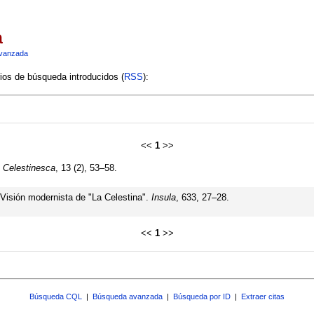
a
vanzada
rios de búsqueda introducidos (
RSS
):
<<
1
>>
.
Celestinesca
, 13 (2), 53–58.
 Visión modernista de "La Celestina".
Insula
, 633, 27–28.
<<
1
>>
Búsqueda CQL
|
Búsqueda avanzada
|
Búsqueda por ID
|
Extraer citas