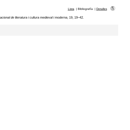
Lista
|
Bibliografía
|
Detalles
cional de literatura i cultura medieval i moderna
, 19, 19–42.