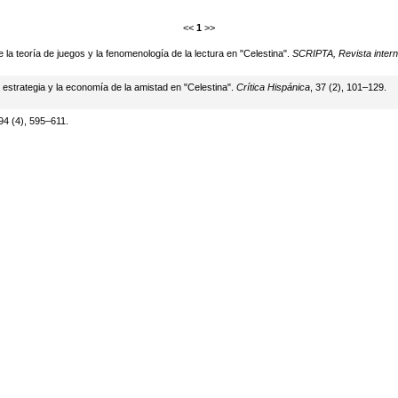
<<
1
>>
 la teoría de juegos y la fenomenología de la lectura en "Celestina".
SCRIPTA, Revista interna
la estrategia y la economía de la amistad en "Celestina".
Crítica Hispánica
, 37 (2), 101–129.
 94 (4), 595–611.