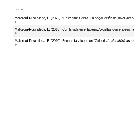
Inicio
Mallorquí-Ruscalleda, E. (2022). "Celestina" ludens: La negociación del dolor desde
Mallorquí-Ruscalleda, E. (2015). Con la vida en el tablero: A vueltas con el juego, 
Mallorquí-Ruscalleda, E. (2010). Economía y juego en "Celestina".
Neophilologus
,