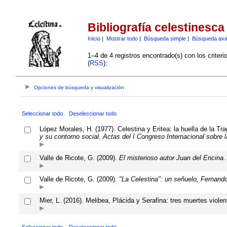
Bibliografía celestinesca
Inicio
|
Mostrar todo
|
Búsqueda simple
|
Búsqueda av
1–4 de 4 registros encontrado(s) con los criter
(
RSS
):
Opciones de búsqueda y visualización
Seleccionar todo
Deseleccionar todo
López Morales, H. (1977). Celestina y Eritea: la huella de la Tr
y su contorno social. Actas del I Congreso Internacional sobre l
Valle de Ricote, G. (2009).
El misterioso autor Juan del Encina
.
Valle de Ricote, G. (2009).
"La Celestina": un señuelo, Fernando
Mier, L. (2016). Melibea, Plácida y Serafina: tres muertes violen
Seleccionar todo
Deseleccionar todo