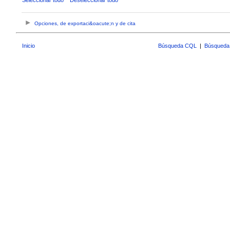
Opciones, de exportaci&oacute;n y de cita
Inicio
Búsqueda CQL
|
Búsqueda