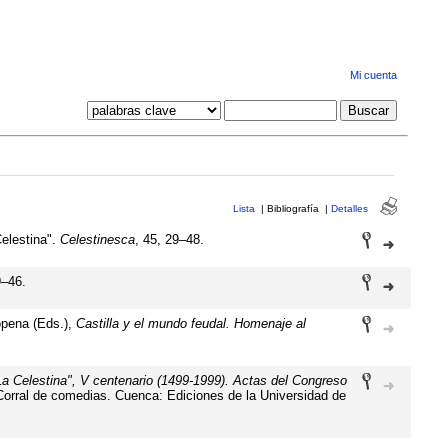
Mi cuenta
Lista
|
Bibliografía
|
Detalles
Celestina".
Celestinesca
, 45, 29–48.
9–46.
Sopena (Eds.),
Castilla y el mundo feudal. Homenaje al
La Celestina", V centenario (1499-1999). Actas del Congreso
Corral de comedias. Cuenca: Ediciones de la Universidad de