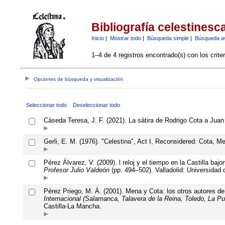
Bibliografía celestinesc
Inicio
|
Mostrar todo
|
Búsqueda simple
|
Búsqueda a
1–4 de 4 registros encontrado(s) con los crite
Opciones de búsqueda y visualización
Seleccionar todo
Deseleccionar todo
Cáseda Teresa, J. F. (2021). La sátira de Rodrigo Cota a Juan
Gerli, E. M. (1976). "Celestina", Act I, Reconsidered: Cota, M
Pérez Álvarez, V. (2009). l reloj y el tiempo en la Castilla baj
Profesor Julio Valdeón
(pp. 494–502). Valladolid: Universidad d
Pérez Priego, M. Á. (2001). Mena y Cota: los otros autores d
Internacional (Salamanca, Talavera de la Reina, Toledo, La P
Castilla-La Mancha.