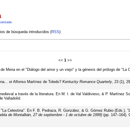
a
vanzada
rios de búsqueda introducidos (
RSS
):
<<
1
>>
 de Mena en el "Diálogo del amor y un viejo" y la génesis del prólogo de "La 
ena... or Alfonso Martínez de Toledo?
Kentucky Romance Quarterly
, 23 (1), 2
omedieval a través de la literatura. En M. I. de Val Valdivieso, & P. Martínez 
e Valladolid.
e "La Celestina". En F. B. Pedraza, R. González, & G. Gómez Rubio (Eds.),
"
uebla de Montalbán, 27 de septiembre - 1 de octubre de 1999)
(pp. 147–164). 