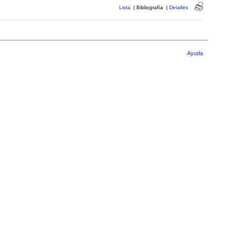
Lista
|
Bibliografía
|
Detalles
Ayuda