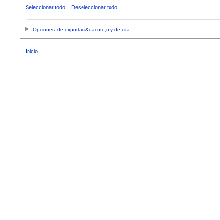
Seleccionar todo
Deseleccionar todo
Opciones, de exportaci&oacute;n y de cita
Inicio