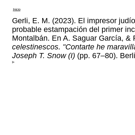
Inicio
Gerli, E. M. (2023). El impresor judí
probable estampación del primer in
Montalbán. En A. Saguar García, & R
celestinescos. "Contarte he maravil
Joseph T. Snow (I)
(pp. 67–80). Berl