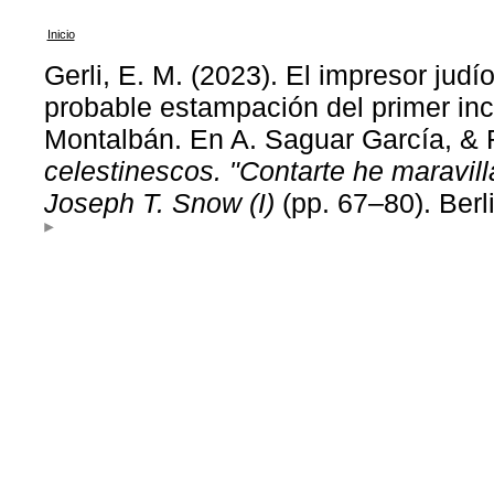
Inicio
Gerli, E. M. (2023). El impresor judí
probable estampación del primer in
Montalbán. En A. Saguar García, & R
celestinescos. "Contarte he maravil
Joseph T. Snow (I)
(pp. 67–80). Berl