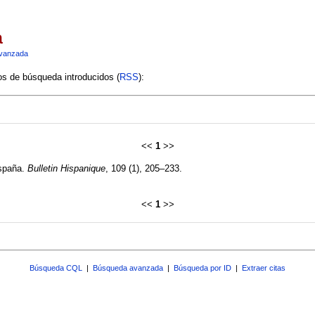
a
vanzada
ios de búsqueda introducidos (
RSS
):
<<
1
>>
España.
Bulletin Hispanique
, 109 (1), 205–233.
<<
1
>>
Búsqueda CQL
|
Búsqueda avanzada
|
Búsqueda por ID
|
Extraer citas