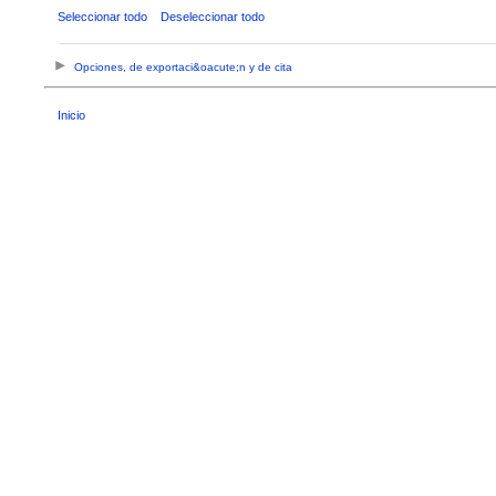
Seleccionar todo
Deseleccionar todo
Opciones, de exportaci&oacute;n y de cita
Inicio