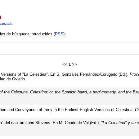
a
vanzada
rios de búsqueda introducidos (
RSS
):
<<
1
>>
sh Versions of "La Celestina". En S. González Fernández-Corugedo (Ed.),
Proce
dad de Oviedo.
of the Celestina. Celestina: or, the Spanish bawd, a tragi-comedy, and the Ba
ion and Conveyance of Irony in the Earliest English Versions of Celestina.
Ce
na" del capitán John Stevens. En M. Criado de Val (Ed.),
"La Celestina" y su c