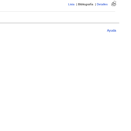
Lista
|
Bibliografía
|
Detalles
Ayuda