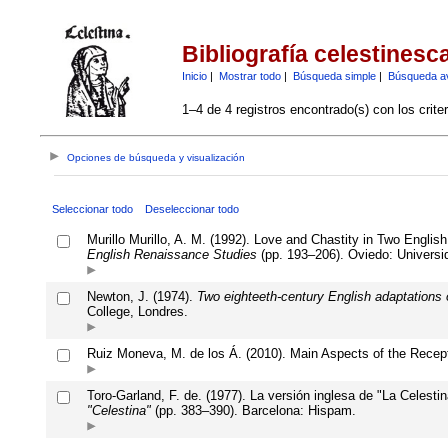
Bibliografía celestinesc
Inicio
|
Mostrar todo
|
Búsqueda simple
|
Búsqueda a
1–4 de 4 registros encontrado(s) con los crite
Opciones de búsqueda y visualización
Seleccionar todo
Deseleccionar todo
Murillo Murillo, A. M. (1992). Love and Chastity in Two Engli
English Renaissance Studies
(pp. 193–206). Oviedo: Universi
Newton, J. (1974).
Two eighteeth-century English adaptations 
College, Londres.
Ruiz Moneva, M. de los Á. (2010). Main Aspects of the Recept
Toro-Garland, F. de. (1977). La versión inglesa de "La Celesti
"Celestina"
(pp. 383–390). Barcelona: Hispam.