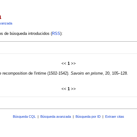
a
vanzada
ios de búsqueda introducidos (
RSS
):
<<
1
>>
le recomposition de l'intime (1502-1542).
Savoirs en prisme
, 20, 105–128.
<<
1
>>
Búsqueda CQL
|
Búsqueda avanzada
|
Búsqueda por ID
|
Extraer citas