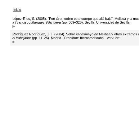
Inicio
López-Ríos, S. (2005). "Pon tú en cobro este cuerpo que allá baja": Melibea y la mu
a Francisco Marquez Villanueva
(pp. 309–326). Sevilla: Universidad de Sevilla.
Rodríguez Rodríguez, J. J. (2004). Sobre el desmayo de Melibea y otros extremos de 
el trabajador
(pp. 11–25). Madrid - Frankfurt: Iberoamericana - Vervuert.