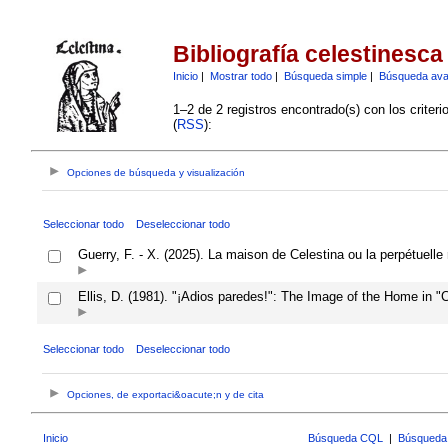
Bibliografía celestinesca
Inicio
|
Mostrar todo
|
Búsqueda simple
|
Búsqueda av
1–2 de 2 registros encontrado(s) con los criter
(
RSS
):
Opciones de búsqueda y visualización
Seleccionar todo
Deseleccionar todo
Guerry, F. - X. (2025). La maison de Celestina ou la perpétuelle
Ellis, D. (1981). "¡Adios paredes!": The Image of the Home in "
Seleccionar todo
Deseleccionar todo
Opciones, de exportaci&oacute;n y de cita
Inicio
Búsqueda CQL
|
Búsqueda