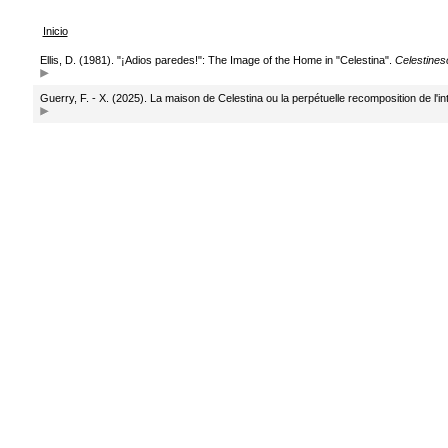
Inicio
Ellis, D. (1981). "¡Adios paredes!": The Image of the Home in "Celestina".
Celestines
Guerry, F. - X. (2025). La maison de Celestina ou la perpétuelle recomposition de l'i