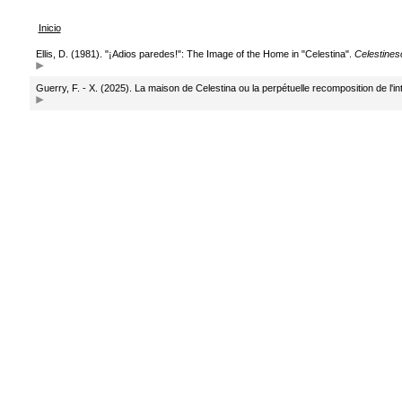
Inicio
Ellis, D. (1981). "¡Adios paredes!": The Image of the Home in "Celestina".
Celestines
Guerry, F. - X. (2025). La maison de Celestina ou la perpétuelle recomposition de l'i