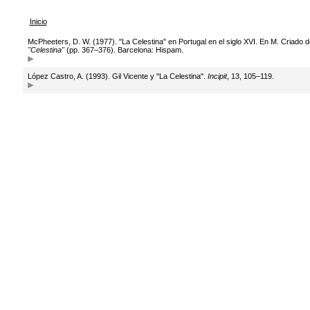
Inicio
McPheeters, D. W. (1977). "La Celestina" en Portugal en el siglo XVI. En M. Criado d
"Celestina"
(pp. 367–376). Barcelona: Hispam.
López Castro, A. (1993). Gil Vicente y "La Celestina".
Incipit
, 13, 105–119.