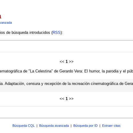
a
vanzada
rios de búsqueda introducidos (
RSS
):
<<
1
>>
ematográfica de "La Celestina" de Gerardo Vera: El humor, la parodia y el púb
acia. Adaptación, censura y recepción de la recreación cinematográfica de Ger
<<
1
>>
Búsqueda CQL
|
Búsqueda avanzada
|
Búsqueda por ID
|
Extraer citas