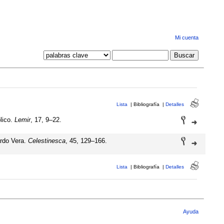
Mi cuenta
Lista
|
Bibliografía
|
Detalles
lico.
Lemir
, 17, 9–22.
ardo Vera.
Celestinesca
, 45, 129–166.
Lista
|
Bibliografía
|
Detalles
Ayuda