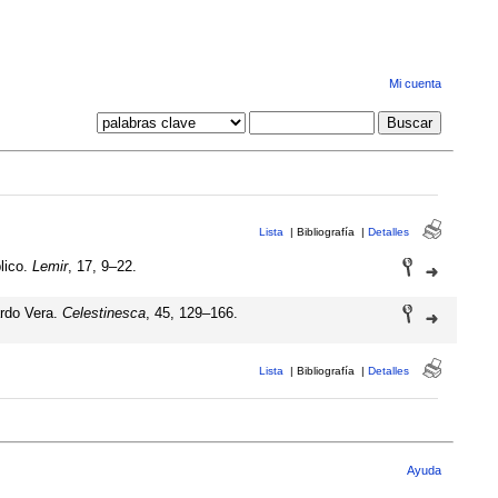
Mi cuenta
Lista
|
Bibliografía
|
Detalles
lico.
Lemir
, 17, 9–22.
ardo Vera.
Celestinesca
, 45, 129–166.
Lista
|
Bibliografía
|
Detalles
Ayuda