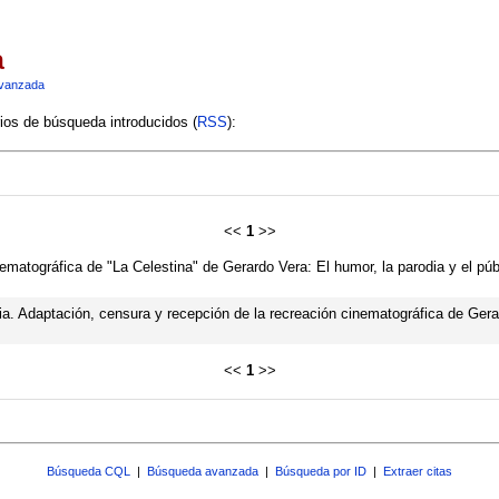
a
vanzada
rios de búsqueda introducidos (
RSS
):
<<
1
>>
ematográfica de "La Celestina" de Gerardo Vera: El humor, la parodia y el púb
acia. Adaptación, censura y recepción de la recreación cinematográfica de Ger
<<
1
>>
Búsqueda CQL
|
Búsqueda avanzada
|
Búsqueda por ID
|
Extraer citas