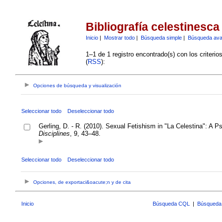
Bibliografía celestinesca
Inicio
|
Mostrar todo
|
Búsqueda simple
|
Búsqueda av
1–1 de 1 registro encontrado(s) con los criteri
(
RSS
):
Opciones de búsqueda y visualización
Seleccionar todo
Deseleccionar todo
Gerling, D. - R. (2010). Sexual Fetishism in "La Celestina": A 
Disciplines
, 9, 43–48.
Seleccionar todo
Deseleccionar todo
Opciones, de exportaci&oacute;n y de cita
Inicio
Búsqueda CQL
|
Búsqueda