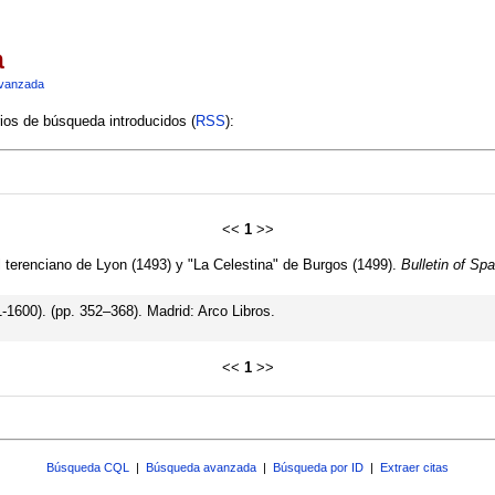
a
vanzada
rios de búsqueda introducidos (
RSS
):
<<
1
>>
 el terenciano de Lyon (1493) y "La Celestina" de Burgos (1499).
Bulletin of Sp
1600). (pp. 352–368). Madrid: Arco Libros.
<<
1
>>
Búsqueda CQL
|
Búsqueda avanzada
|
Búsqueda por ID
|
Extraer citas