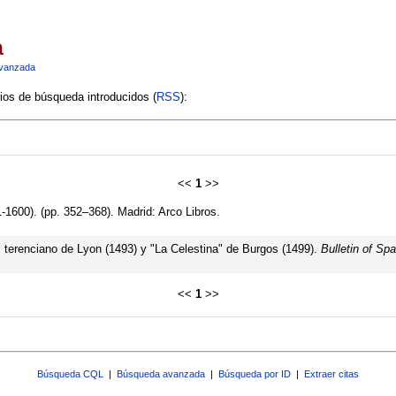
a
vanzada
rios de búsqueda introducidos (
RSS
):
<<
1
>>
1600). (pp. 352–368). Madrid: Arco Libros.
 el terenciano de Lyon (1493) y "La Celestina" de Burgos (1499).
Bulletin of Sp
<<
1
>>
Búsqueda CQL
|
Búsqueda avanzada
|
Búsqueda por ID
|
Extraer citas