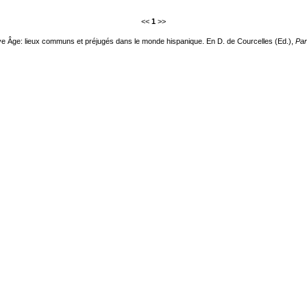
<<
1
>>
oye Âge: lieux communs et préjugés dans le monde hispanique. En D. de Courcelles (Ed.),
Par