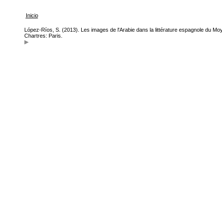
Inicio
López-Ríos, S. (2013). Les images de l'Arabie dans la littérature espagnole du M
Chartres: Paris.