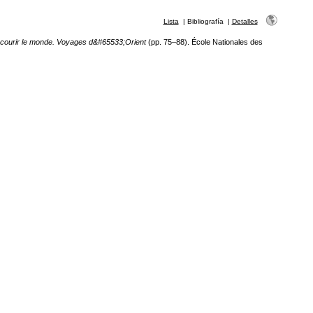
Lista
|
Bibliografía
|
Detalles
courir le monde. Voyages d&#65533;Orient
(pp. 75–88). École Nationales des