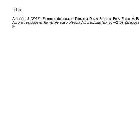
Inicio
Aragüés, J. (2017). Ejemplos desiguales. Petrarca-Rojas-Erasmo. En A. Egido, Á. Ezam
Aurora": estudios en homenaje a la profesora Aurora Egido
(pp. 267–276). Zaragoza: 