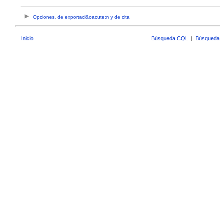
Opciones, de exportaci&oacute;n y de cita
Inicio
Búsqueda CQL
|
Búsqueda