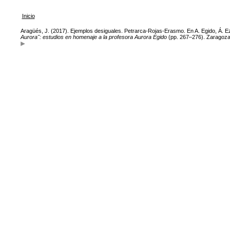
Inicio
Aragüés, J. (2017). Ejemplos desiguales. Petrarca-Rojas-Erasmo. En A. Egido, Á. Ezam
Aurora": estudios en homenaje a la profesora Aurora Egido
(pp. 267–276). Zaragoza: 