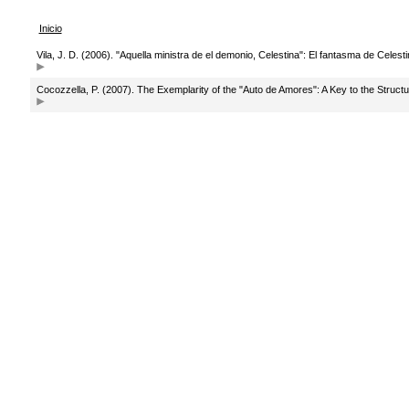
Inicio
Vila, J. D. (2006). "Aquella ministra de el demonio, Celestina": El fantasma de Celest
Cocozzella, P. (2007). The Exemplarity of the "Auto de Amores": A Key to the Structu